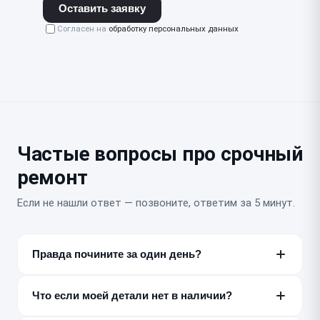
Оставить заявку
Согласен на
обработку персональных данных
Частые вопросы про срочный
ремонт
Если не нашли ответ — позвоните, ответим за 5 минут.
Правда почините за один день?
Большинство типовых неисправностей — да, за 30–
180 минут или несколько часов. Точный срок
Что если моей детали нет в наличии?
называем после бесплатной диагностики, до начала